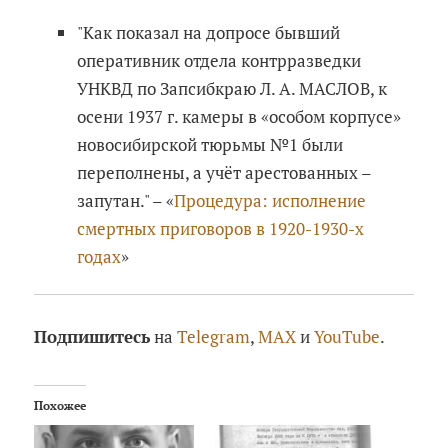
"Как показал на допросе бывший
оперативник отдела контрразведки
УНКВД по Запсибкраю Л. А. МАСЛОВ, к
осени 1937 г. камеры в «особом кор­пусе»
новосибирской тюрьмы №1 были
переполнены, а учёт арес­тованных –
запутан." – «
Процедура: исполнение
смертных приговоров в 1920-1930-х
годах
»
Подпишитесь
на
Telegram
,
MAX
и
YouTube
.
Похожее