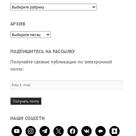
Направления
АРХИВ
Архив
ПОДПИШИТЕСЬ НА РАССЫЛКУ
Получайте свежие публикации по электронной
почте:
Ваш
E-
mail
Получать почту
НАШИ СОЦСЕТИ
youtube
instagram
telegram
x
facebook
vkontakte
comment
zen-