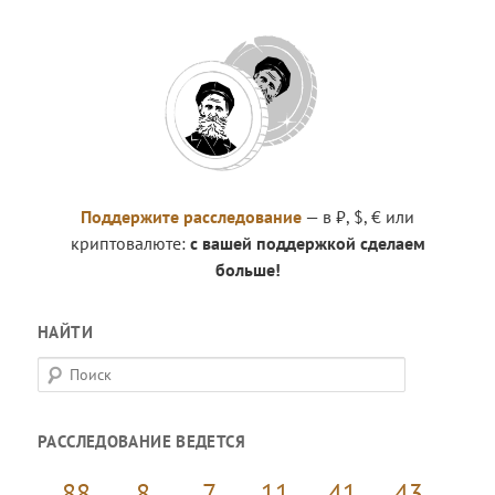
Поддержите расследование
— в ₽, $, € или
криптовалюте:
с вашей поддержкой сделаем
больше!
НАЙТИ
П
о
и
РАССЛЕДОВАНИЕ ВЕДЕТСЯ
с
к
88
8
7
11
41
43