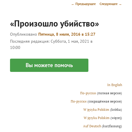
меню
Навигация
←
Предыдущее
Следующее
→
по
записям
«Произошло убийство»
Опубликовано
Пятница, 8 июля, 2016 в 15:27
Последняя редакция:
Суббота, 1 мая, 2021 в
10:00
Вы можете помочь
In English
По-русски
(полная версия)
По-русски
(сокращённая версия)
W języku Polskim
(krótka)
W języku Polskim
(więcej)
Аuf Deutsch
(kurzfassung)