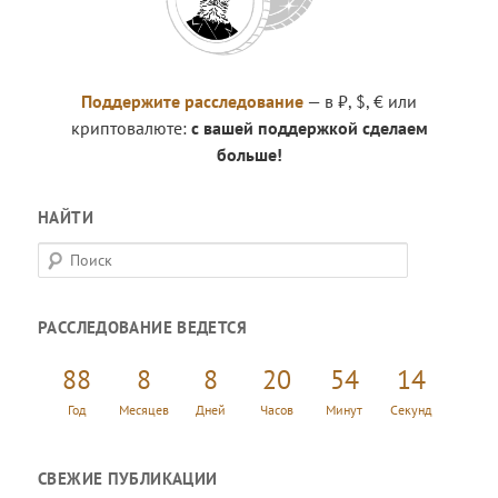
Поддержите расследование
— в ₽, $, € или
криптовалюте:
с вашей поддержкой сделаем
больше!
НАЙТИ
П
о
и
РАССЛЕДОВАНИЕ ВЕДЕТСЯ
с
к
88
8
8
20
54
15
Год
Месяцев
Дней
Часов
Минут
Секунд
СВЕЖИЕ ПУБЛИКАЦИИ