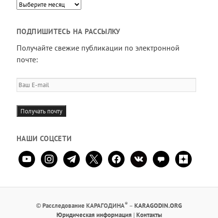
Архив
ПОДПИШИТЕСЬ НА РАССЫЛКУ
Получайте свежие публикации по электронной
почте:
Ваш
E-
mail
Получать почту
НАШИ СОЦСЕТИ
youtube
instagram
telegram
x
facebook
vkontakte
comment
zen-
yandex
®
©
Расследование КАРАГОДИНА
–
KARAGODIN.ORG
Юридическая информация
|
Контакты