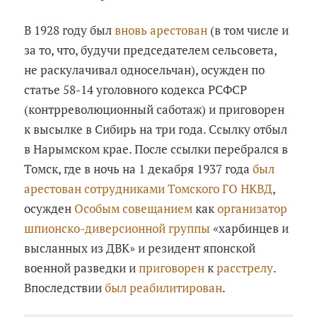
В 1928 году был
вновь арестован
(в том числе и
за то, что, будучи председателем сельсовета,
не раскулачивал односельчан), осужден по
статье 58-14 уголовного кодекса РСФСР
(контрреволюционный саботаж) и приговорен
к высылке в Сибирь на три года. Ссылку отбыл
в Нарымском крае. После ссылки перебрался в
Томск, где в ночь на 1 декабря 1937 года
был
арестован сотрудниками Томского ГО НКВД
,
осужден
Особым совещанием
как
организатор
шпионско-диверсионной группы
«харбинцев и
высланных из ДВК» и резидент японской
военной разведки и
приговорен
к
расстрелу
.
Впоследствии
был реабилитирован
.