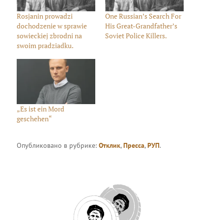
Rosjanin prowadzi
One Russian’s Search For
dochodzenie w sprawie
His Great-Grandfather’s
sowieckiej zbrodni na
Soviet Police Killers.
swoim pradziadku.
„Es ist ein Mord
geschehen“
Опубликовано в рубрике:
Отклик
,
Пресса
,
РУП
.