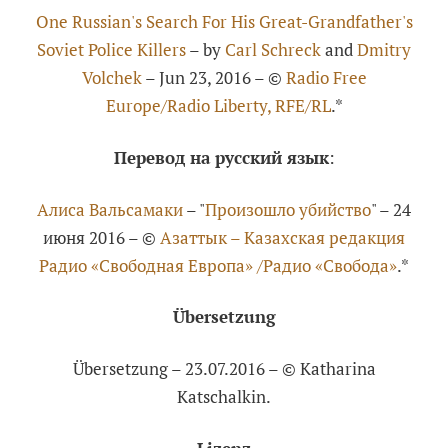
One Russian's Search For His Great-Grandfather's
Soviet Police Killers
– by
Carl Schreck
and
Dmitry
Volchek
– Jun 23, 2016 – ©
Radio Free
Europe/Radio Liberty, RFE/RL
.*
Перевод на русский язык
:
Алиса Вальсамаки
– "
Произошло убийство
" – 24
июня 2016 – ©
Азаттык – Казахская редакция
Радио «Свободная Европа» /Радио «Свобода»
.*
Übersetzung
Übersetzung – 23.07.2016 – © Katharina
Katschalkin.