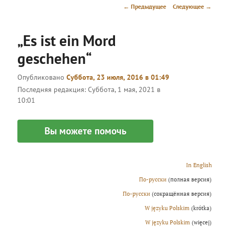
меню
Навигация
←
Предыдущее
Следующее
→
по
записям
„Es ist ein Mord
geschehen“
Опубликовано
Суббота, 23 июля, 2016 в 01:49
Последняя редакция:
Суббота, 1 мая, 2021 в
10:01
Вы можете помочь
In English
По-русски
(полная версия)
По-русски
(сокращённая версия)
W języku Polskim
(krótka)
W języku Polskim
(więcej)