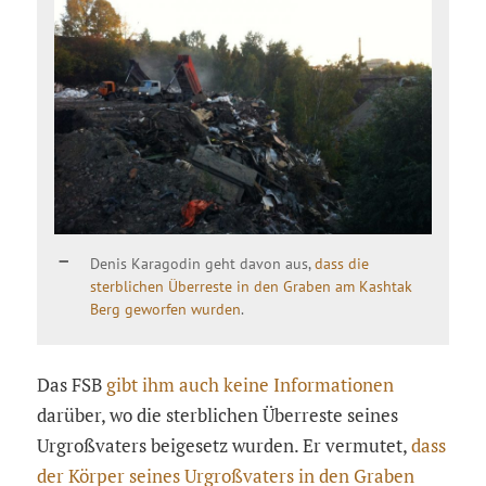
Denis Karagodin geht davon aus,
dass die
sterblichen Überreste in den Graben am Kashtak
Berg geworfen wurden
.
Das FSB
gibt ihm auch keine Informationen
darüber, wo die sterblichen Überreste seines
Urgroßvaters beigesetz wurden. Er vermutet,
dass
der Körper seines Urgroßvaters in den Graben