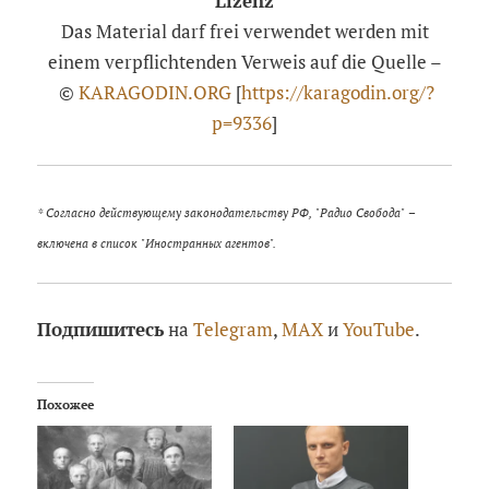
Lizenz
Das Material darf frei verwendet werden mit
einem verpflichtenden Verweis auf die Quelle –
©
KARAGODIN.ORG
[
https://karagodin.org/?
p=9336
]
* Согласно действующему законодательству РФ, "Радио Свобода" –
включена в список "Иностранных агентов".
Подпишитесь
на
Telegram
,
MAX
и
YouTube
.
Похожее