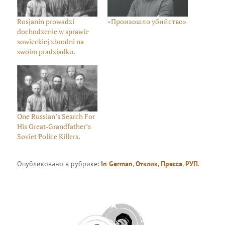
Rosjanin prowadzi
«Произошло убийство»
dochodzenie w sprawie
sowieckiej zbrodni na
swoim pradziadku.
One Russian’s Search For
His Great-Grandfather’s
Soviet Police Killers.
Опубликовано в рубрике:
In German
,
Отклик
,
Пресса
,
РУП
.