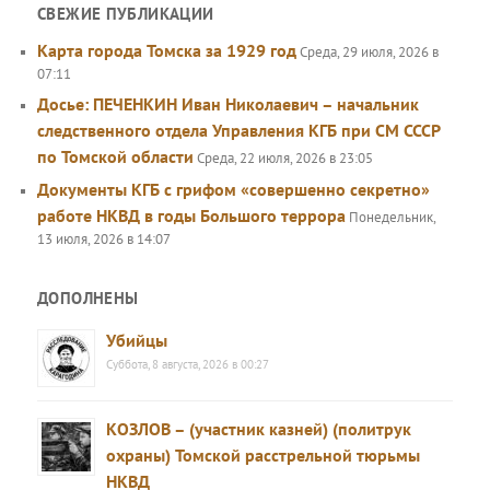
СВЕЖИЕ ПУБЛИКАЦИИ
Карта города Томска за 1929 год
Среда, 29 июля, 2026 в
07:11
Досье: ПЕЧЕНКИН Иван Николаевич – начальник
следственного отдела Управления КГБ при СМ СССР
по Томской области
Среда, 22 июля, 2026 в 23:05
Документы КГБ с грифом «совершенно секретно»
работе НКВД в годы Большого террора
Понедельник,
13 июля, 2026 в 14:07
ДОПОЛНЕНЫ
Убийцы
Суббота, 8 августа, 2026 в 00:27
КОЗЛОВ – (участник казней) (политрук
охраны) Томской расстрельной тюрьмы
НКВД