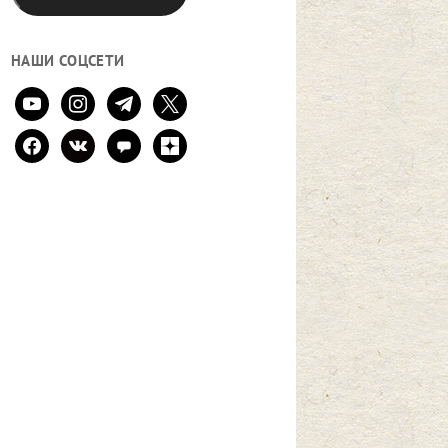
НАШИ СОЦСЕТИ
youtube
instagram
telegram
x
facebook
vkontakte
comment
zen-
yandex