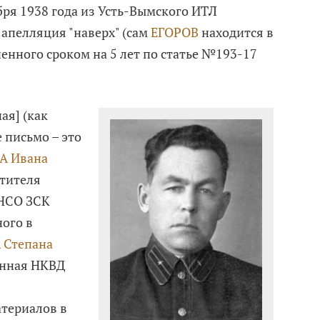
абря 1938 года из Усть-Вымского ИТЛ
 апелляция "наверх" (сам
ЕГОРОВ
находится в
ченного сроком на 5 лет по статье №193-17
ая] (как
 письмо – это
А Ивана
тителя
 НСО ЗСК
ого в
Степана
енная НКВД
териалов в