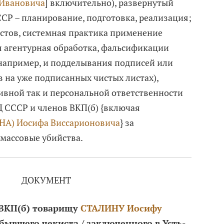
Ивановича
] включительно), развернутый
Р – планирование, подготовка, реализация;
стов, системная практика применение
 агентурная обработка, фальсификации
например, и подделывания подписей или
 на уже подписанных чистых листах),
ивной так и персональной ответственности
 СССР и членов ВКП(б) {включая
) Иосифа Виссарионовича
} за
массовые убийства.
ДОКУМЕНТ
ВКП(б) товарищу
СТАЛИНУ Иосифу
бывшего чекиста / заключенного в Усть-