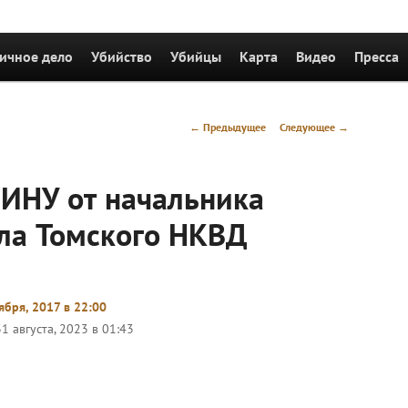
держимому
ичное дело
Убийство
Убийцы
Карта
Видео
Пресса
Навигация
←
Предыдущее
Следующее
→
по
записям
ИНУ от начальника
ела Томского НКВД
ября, 2017 в 22:00
31 августа, 2023 в 01:43