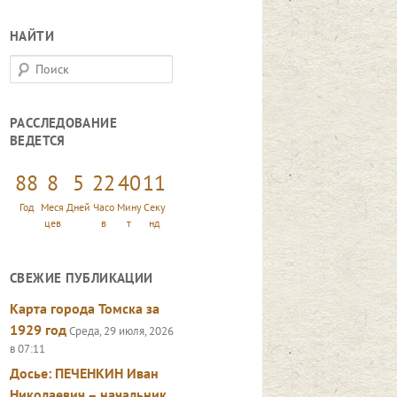
НАЙТИ
П
о
и
РАССЛЕДОВАНИЕ
с
ВЕДЕТСЯ
к
88
8
5
22
40
13
Год
Меся
Дней
Часо
Мину
Секу
цев
в
т
нд
СВЕЖИЕ ПУБЛИКАЦИИ
Карта города Томска за
1929 год
Среда, 29 июля, 2026
в 07:11
Досье: ПЕЧЕНКИН Иван
Николаевич – начальник