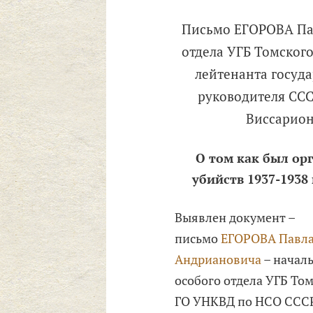
Письмо ЕГОРОВА Пав
отдела УГБ Томског
лейтенанта госуда
руководителя СС
Виссарионо
О том как был ор
убийств 1937-1938
Выявлен документ –
письмо
ЕГОРОВА Павл
Андриановича
– начал
особого отдела УГБ То
ГО УНКВД по НСО СССР