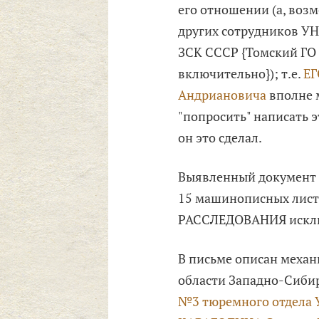
его отношении (а, возм
других сотрудников У
ЗСК СССР {Томский Г
включительно}); т.е.
ЕГ
Андриановича
вполне 
"попросить" написать э
он это сделал.
Выявленный документ (
15 машинописных листа
РАССЛЕДОВАНИЯ исклю
В письме описан механ
области Западно-Сибир
№3 тюремного отдела