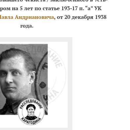
ром на 5 лет по статье 193-17 п. “а” УК
авла Андриановича
, от
20 декабря 1938
года.