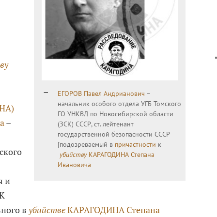
ву
ЕГОРОВ Павел Андрианович
–
начальник особого отдела УГБ Томского
НА)
ГО УНКВД по Новосибирской области
а
–
(ЗСК) СССР, ст. лейтенант
государственной безопасности СССР
[подозреваемый в
причастности
к
ского
убийству
КАРАГОДИНА Степана
Ивановича
я и
ЦК
вного в
убийстве
КАРАГОДИНА Степана