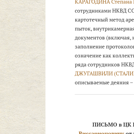
КАРАГОДИНА Степана 
сотрудниками НКВД ССС
картотечный метод аре
пыток, внутрикамерная
документов (включая, 
заполнение протоколов
означение как коллект
ряда сотрудников НКВД
ДЖУГАШВИЛИ (СТАЛИНА
описываемые деяния – 
ПИСЬМО в ЦК 
Виссарионовичу
от 