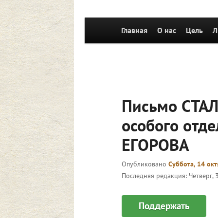
Главное
Главная
Перейти к основному со
О нас
Цель
Л
меню
Письмо СТАЛ
особого отд
ЕГОРОВА
Опубликовано
Суббота, 14 окт
Последняя редакция:
Четверг, 
Поддержать