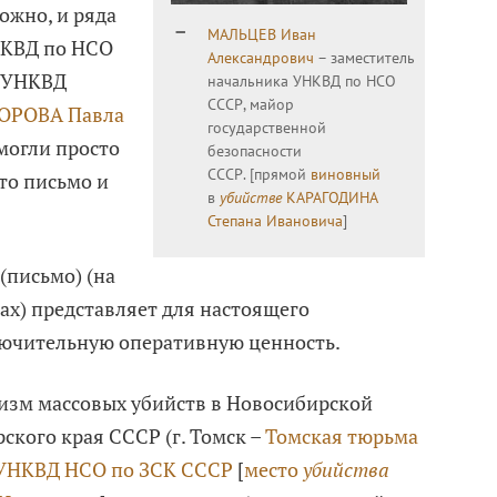
ожно, и ряда
МАЛЬЦЕВ Иван
НКВД по НСО
Александрович
– заместитель
О УНКВД
начальника УНКВД по НСО
СССР, майор
ОРОВА Павла
государственной
могли просто
безопасности
СССР. [прямой
виновный
то письмо и
в
убийстве
КАРАГОДИНА
Степана Ивановича
]
письмо) (на
х) представляет для настоящего
чительную оперативную ценность.
изм массовых убийств в Новосибирской
ского края СССР (г. Томск –
Томская тюрьма
 УНКВД НСО по ЗСК СССР
[
место
убийства