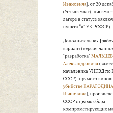
Ивановича
], от 20 дек
(Устьвымлаг); письмо –
лагере в статусе заклю
пункта “а” УК РСФСР).
Дополнительная [рабоч
вариант) версия данное
"разработка"
МАЛЬЦЕВ
Александровича
(замес
начальника УНКВД по
СССР) [прямого виновн
убийстве
КАРАГОДИНА 
Ивановича
], произвед
СССР с целью сбора
компрометирующих ма