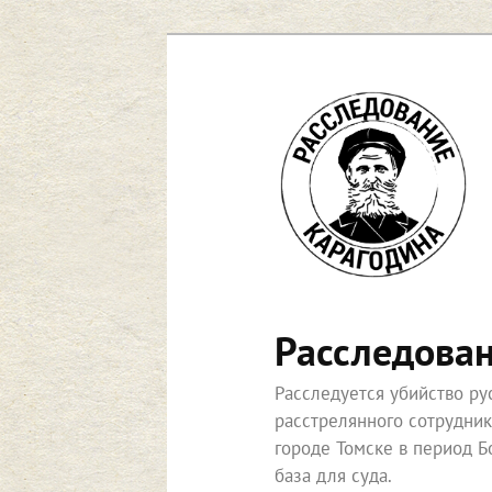
Перейти
к
основному
содержимому
Расследова
Расследуется убийство р
расстрелянного сотрудни
городе Томске в период Б
база для суда.